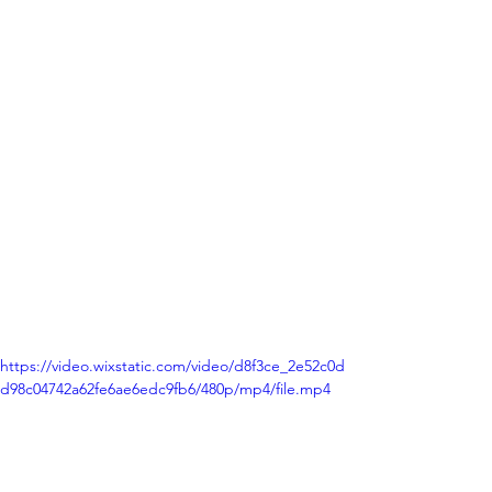
https://video.wixstatic.com/video/d8f3ce_2e52c0d
d98c04742a62fe6ae6edc9fb6/480p/mp4/file.mp4